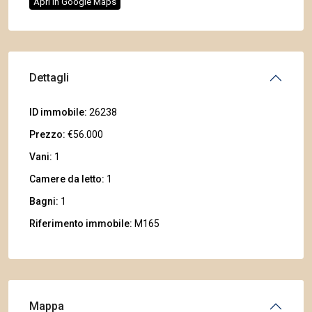
Apri in Google Maps
Dettagli
ID immobile:
26238
Prezzo:
€56.000
Vani:
1
Camere da letto:
1
Bagni:
1
Riferimento immobile:
M165
Mappa