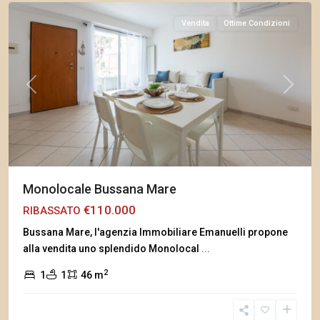
Vendita
Ottime Condizioni
Previous
Next
Monolocale Bussana Mare
€110.000
RIBASSATO
Bussana Mare, l'agenzia Immobiliare Emanuelli propone
alla vendita uno splendido Monolocal
...
2
1
1
46 m