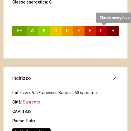
Classe energetica:
G
Classe energetica
A+
A
B
C
D
E
F
G
H
Indirizzo
Indirizzo:
Via Francesco Baracca 63 sanremo
Città:
Sanremo
CAP:
1838
Paese:
Italia