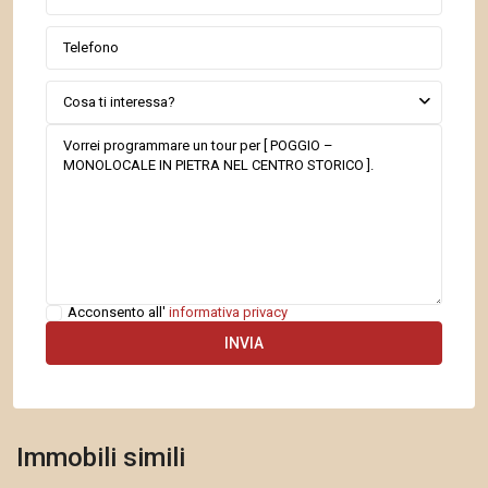
Cosa ti interessa?
Acconsento all'
informativa privacy
Bussana
,
Immobili simili
Sanremo