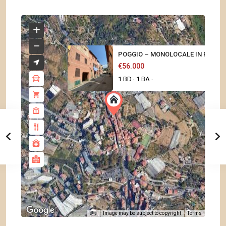
POGGIO – MONOLOCALE IN PIETRA 
€56.000
1 BD
1 BA
·
·
Image may be subject to copyright
Terms