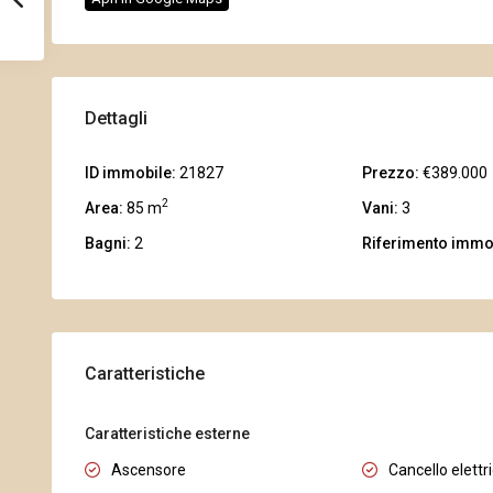
Dettagli
ID immobile:
21827
Prezzo:
€389.000
2
Area:
85 m
Vani:
3
Bagni:
2
Riferimento immo
Caratteristiche
Caratteristiche esterne
Ascensore
Cancello elettr