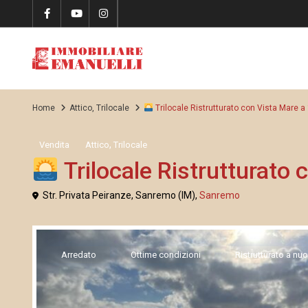
Home
Attico
,
Trilocale
Trilocale Ristrutturato con Vista Mare 
,
Vendita
Attico
Trilocale
Trilocale Ristrutturato
Str. Privata Peiranze, Sanremo (IM),
Sanremo
Arredato
Ottime condizioni
Ristrutturato a nu