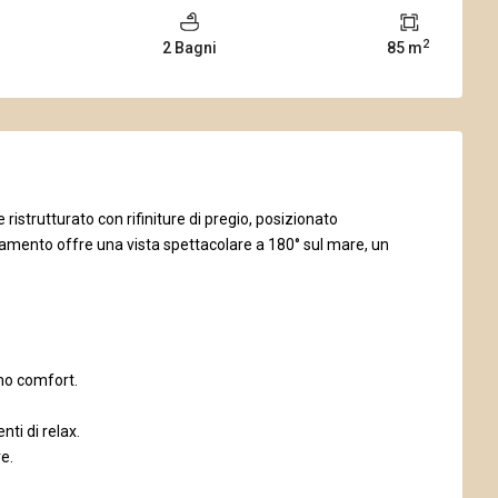
2
2 Bagni
85 m
ristrutturato con rifiniture di pregio, posizionato
amento offre una vista spettacolare a 180° sul mare, un
mo comfort.
i di relax.
e.