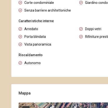
Corte condominiale
Giardino condo
Senza barriere architettoniche
Caratteristiche interne
Arredato
Doppi vetri
Porta blindata
Rifiniture prest
Vista panoramica
Riscaldamento
Autonomo
Mappa