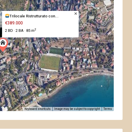
Trilocale Ristrutturato con...
€389.000
2
2 BD
2 BA
85 m
·
·
Keyboard shortcuts
Image may be subject to copyright
Terms