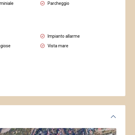
miniale
Parcheggio
Impianto allarme
igiose
Vista mare