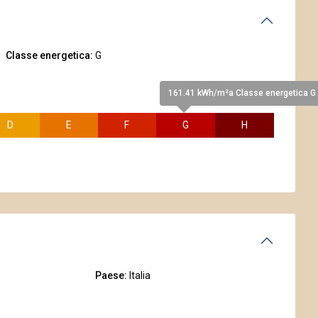
Classe energetica:
G
161.41 kWh/m²a Classe energetica G
D
E
F
G
H
Paese:
Italia