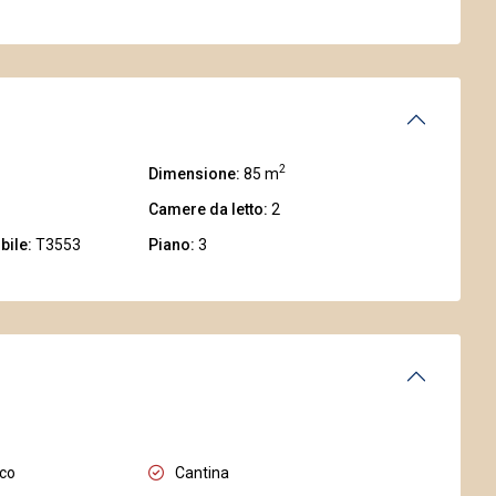
2
Dimensione:
85 m
Camere da letto:
2
bile:
T3553
Piano:
3
ico
Cantina