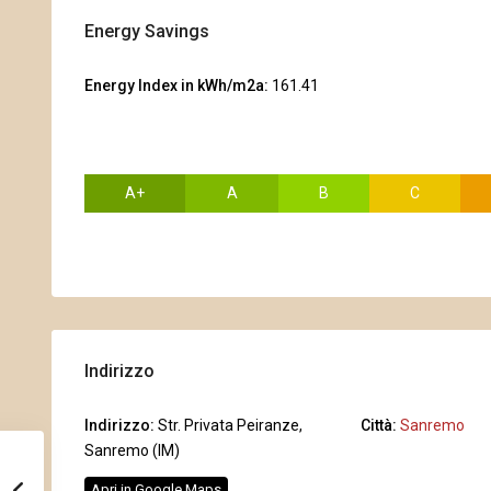
Energy Savings
Energy Index in kWh/m2a:
161.41
A+
A
B
C
Indirizzo
Indirizzo:
Str. Privata Peiranze,
Città:
Sanremo
Sanremo (IM)
Apri in Google Maps