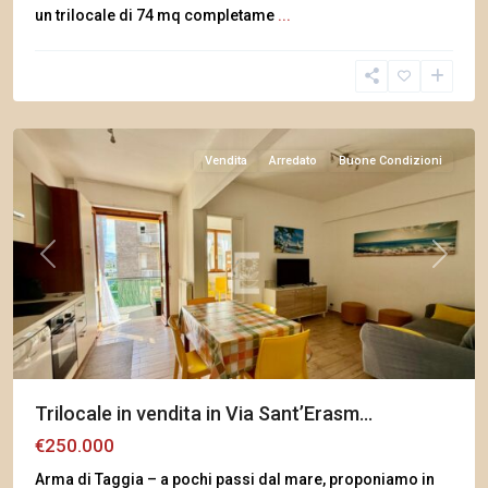
un trilocale di 74 mq completame
...
Arma
di
Taggia
Vendita
Arredato
Buone Condizioni
Previous
Next
Trilocale in vendita in Via Sant’Erasm...
€250.000
Arma di Taggia – a pochi passi dal mare, proponiamo in