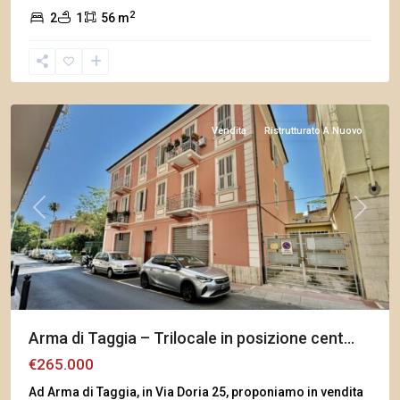
2
2
1
56 m
Arma
di
Taggia
Vendita
Ristrutturato A Nuovo
Previous
Next
Arma di Taggia – Trilocale in posizione cent...
€265.000
Ad Arma di Taggia, in Via Doria 25, proponiamo in vendita