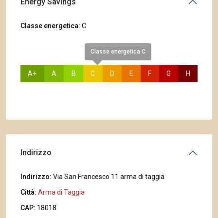
Energy Savings
Classe energetica:
C
Classe energetica C
A+
A
B
C
D
E
F
G
H
Indirizzo
Indirizzo:
Via San Francesco 11 arma di taggia
Città:
Arma di Taggia
CAP:
18018