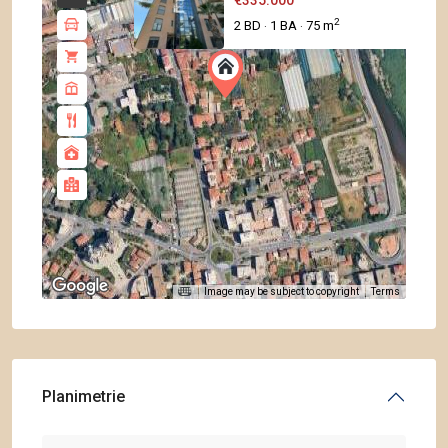
2
2 BD
1 BA
75 m
·
·
Image may be subject to copyright
Terms
Planimetrie