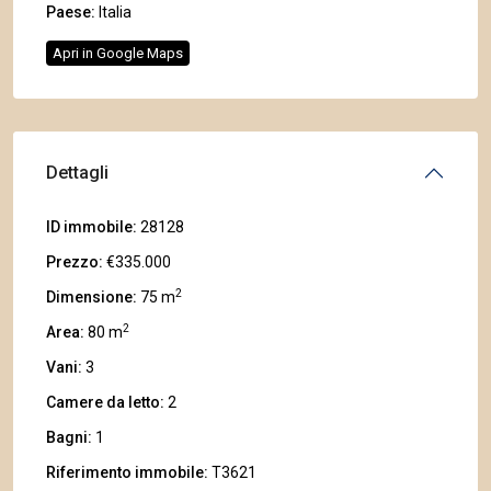
Paese:
Italia
Apri in Google Maps
Dettagli
ID immobile:
28128
Prezzo:
€335.000
2
Dimensione:
75 m
2
Area:
80 m
Vani:
3
Camere da letto:
2
Bagni:
1
Riferimento immobile:
T3621