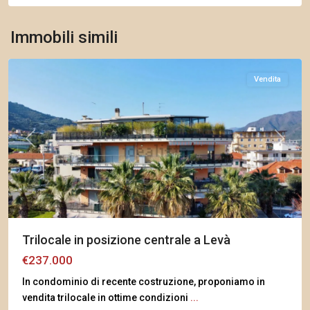
Arma
di
Immobili simili
Taggia
Vendita
Previous
Next
Trilocale in posizione centrale a Levà
€237.000
In condominio di recente costruzione, proponiamo in
vendita trilocale in ottime condizioni
...