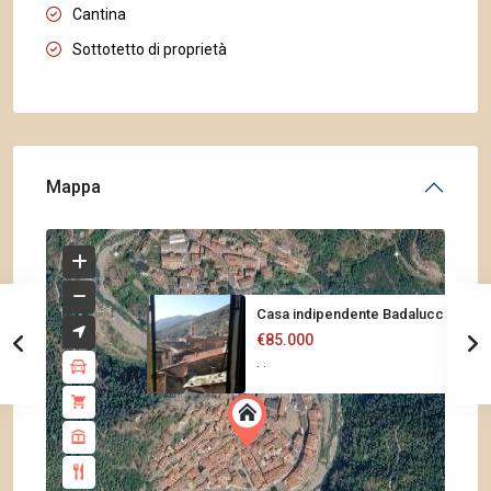
Cantina
Sottotetto di proprietà
Mappa
Casa indipendente Badalucco
€85.000
·
·