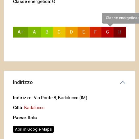
Classe energetica:
G
Classe energetica
A+
A
B
C
D
E
F
G
H
Indirizzo
Indirizzo:
Via Ponte 8, Badalucco (IM)
Città:
Badalucco
Paese:
Italia
Apri in Google Maps