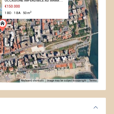
OCCASIONE IMPERDIBILE AD ARMA ...
€150.000
2
1 BD
1 BA
50 m
·
·
Keyboard shortcuts
Image may be subject to copyright
Terms