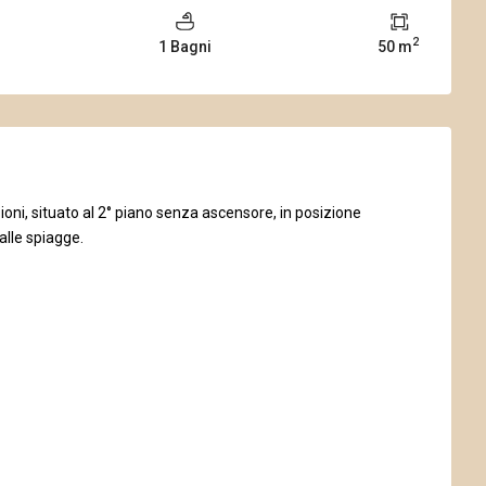
2
1 Bagni
50 m
oni, situato al 2° piano senza ascensore, in posizione
dalle spiagge.