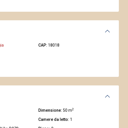
ia
CAP:
18018
2
Dimensione:
50 m
Camere da letto:
1