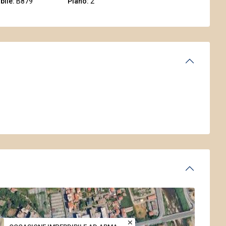
bile:
B879
Piano:
2