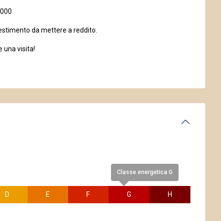
.000
estimento da mettere a reddito.
 una visita!
Classe energetica G
D
E
F
G
H