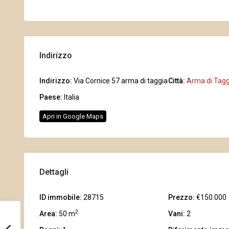
Indirizzo
Indirizzo:
Via Cornice 57 arma di taggia
Città:
Arma di Tagg
Paese:
Italia
Apri in Google Maps
Dettagli
ID immobile:
28715
Prezzo:
€150.000
2
Area:
50 m
Vani:
2