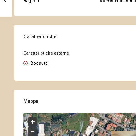
Bagni:
1
Riferimento immo
Caratteristiche
Caratteristiche esterne
Box auto
Mappa