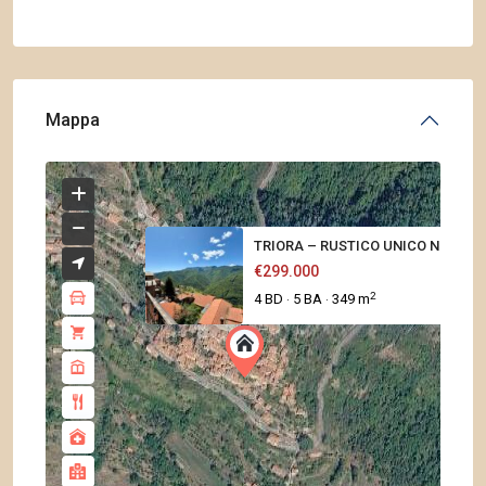
Mappa
TRIORA – RUSTICO UNICO NELLA S.
€299.000
2
4 BD
5 BA
349 m
·
·