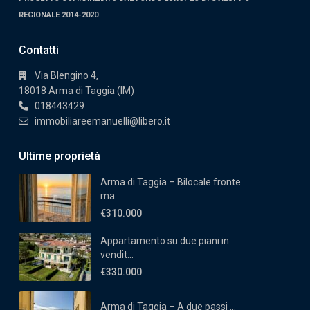
REGIONALE 2014-2020
Contatti
Via Blengino 4,
18018 Arma di Taggia (IM)
018443429
immobiliareemanuelli@libero.it
Ultime proprietà
Arma di Taggia – Bilocale fronte
ma...
€310.000
Appartamento su due piani in
vendit...
€330.000
Arma di Taggia – A due passi ...