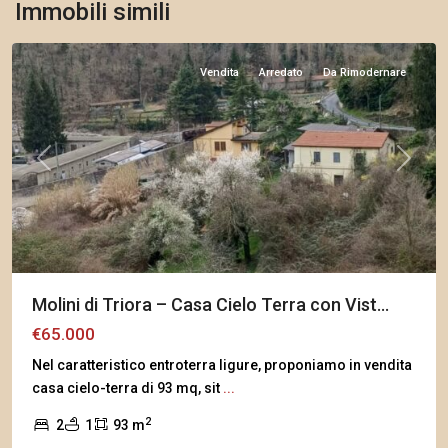
Immobili simili
Triora
Vendita
Arredato
Da Rimodernare
Previous
Next
Molini di Triora – Casa Cielo Terra con Vist...
€65.000
Nel caratteristico entroterra ligure, proponiamo in vendita
casa cielo-terra di 93 mq, sit
...
2
2
1
93 m