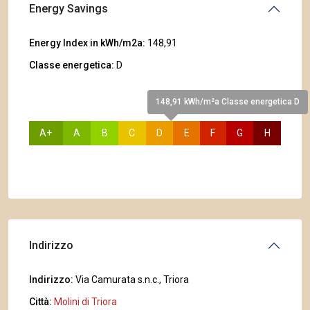
Energy Savings
Energy Index in kWh/m2a:
148,91
Classe energetica:
D
148,91 kWh/m²a Classe energetica D
A+
A
B
C
D
E
F
G
H
Indirizzo
Indirizzo:
Via Camurata s.n.c., Triora
Città:
Molini di Triora