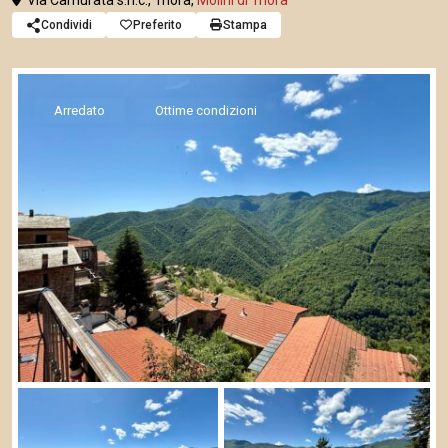
Via Camurata s.n.c., Triora,
Molini di Triora
Condividi
Preferito
Stampa
Arredato
Ottime condizioni