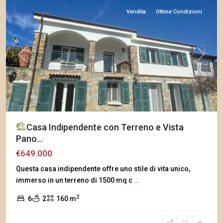
Vendita
Ottime Condizioni
Previous
Next
Casa Indipendente con Terreno e Vista
Pano...
€649.000
Questa casa indipendente offre uno stile di vita unico,
immerso in un terreno di 1500 mq c
...
2
6
2
160 m