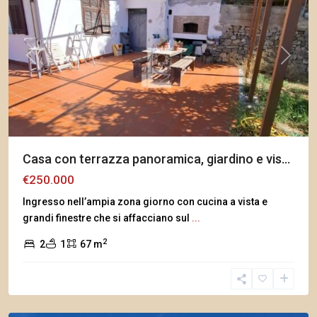
Previous
Next
Casa con terrazza panoramica, giardino e vis...
€250.000
Ingresso nell’ampia zona giorno con cucina a vista e
grandi finestre che si affacciano sul
...
2
2
1
67 m
Pompeiana