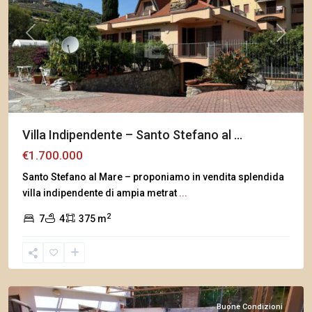
Previous
Next
Villa Indipendente – Santo Stefano al ...
€1.700.000
Santo Stefano al Mare – proponiamo in vendita splendida
villa indipendente di ampia metrat
...
2
7
4
375 m
Arma
di
Taggia
Buone Condizioni