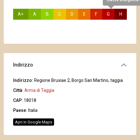
Classe energetica
A+
A
B
C
D
E
F
G
H
Indirizzo
Indirizzo:
Regione Bruxiae 2, Borgo San Martino, taggia
Città:
Arma di Taggia
CAP:
18018
Paese:
Italia
Apri in Google Maps