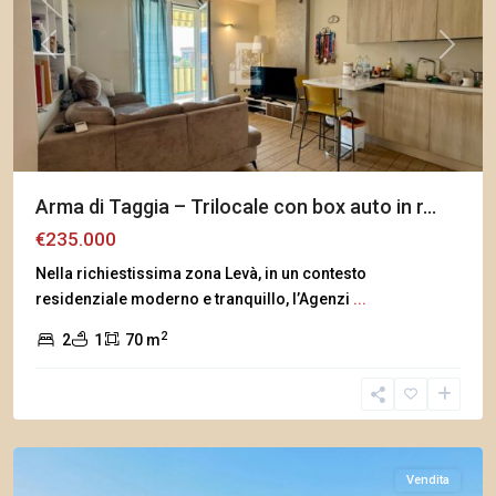
Previous
Next
Arma di Taggia – Trilocale con box auto in r...
€235.000
Nella richiestissima zona Levà, in un contesto
residenziale moderno e tranquillo, l’Agenzi
...
2
2
1
70 m
Arma
di
Taggia
Vendita