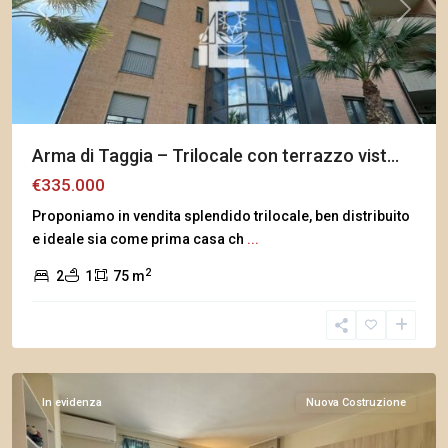
Previous
Next
Arma di Taggia – Trilocale con terrazzo vist...
€335.000
Proponiamo in vendita splendido trilocale, ben distribuito
e ideale sia come prima casa ch
...
2
2
1
75 m
Arma
di
Taggia
In evidenza
Nuova Costruzione