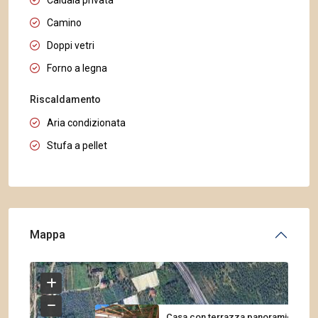
Caldaia privata
Camino
Doppi vetri
Forno a legna
Riscaldamento
Aria condizionata
Stufa a pellet
Mappa
Casa con terrazza panoramica, ...