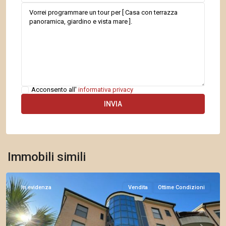
Acconsento all'
informativa privacy
Arma
di
Immobili simili
Taggia
In evidenza
Vendita
Ottime Condizioni