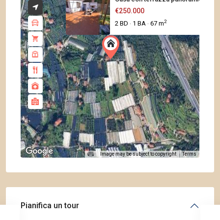
€250.000
2
2 BD
1 BA
67 m
·
·
Image may be subject to copyright
Terms
Pianifica un tour