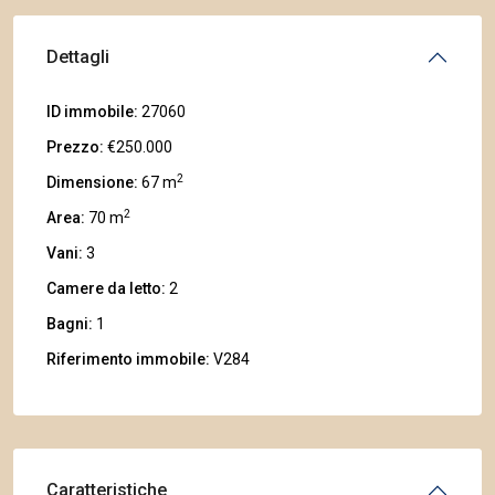
Dettagli
ID immobile:
27060
Prezzo:
€250.000
2
Dimensione:
67 m
2
Area:
70 m
Vani:
3
Camere da letto:
2
Bagni:
1
Riferimento immobile:
V284
Caratteristiche