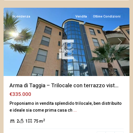
Taggia
In evidenza
Vendita
Ottime Condizioni
Previous
Next
Arma di Taggia – Trilocale con terrazzo vist...
€335.000
Proponiamo in vendita splendido trilocale, ben distribuito
e ideale sia come prima casa ch
...
2
2
1
75 m