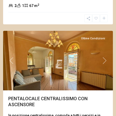
2
2
1
67 m
Arma
di
Taggia
Ottime Condizioni
Previous
Next
PENTALOCALE CENTRALISSIMO CON
ASCENSORE
In posizione centralissima, comoda a tutti i servizi e in