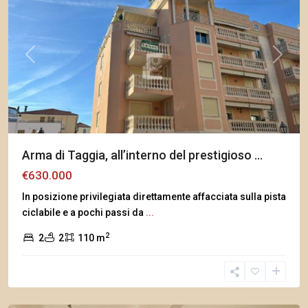
Previous
Next
Arma di Taggia, all’interno del prestigioso ...
€630.000
In posizione privilegiata direttamente affacciata sulla pista
ciclabile e a pochi passi da
...
2
2
2
110 m
Arma
di
Taggia