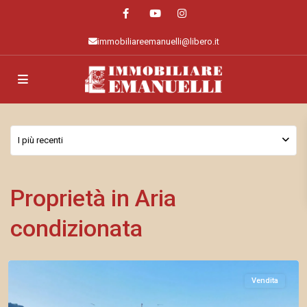
immobiliareemanuelli@libero.it
I più recenti
Proprietà in Aria
Arma
condizionata
di
Taggia
Vendita