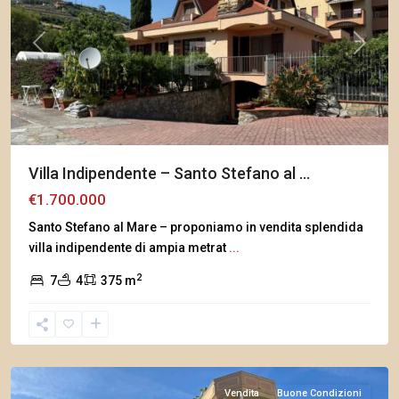
Previous
Next
Villa Indipendente – Santo Stefano al ...
€1.700.000
Santo Stefano al Mare – proponiamo in vendita splendida
villa indipendente di ampia metrat
...
2
7
4
375 m
Arma
di
Taggia
Vendita
Buone Condizioni