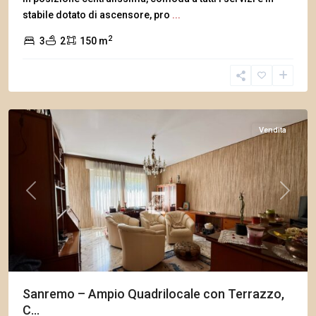
stabile dotato di ascensore, pro
...
2
3
2
150 m
Sanremo
Vendita
Previous
Next
Sanremo – Ampio Quadrilocale con Terrazzo,
C...