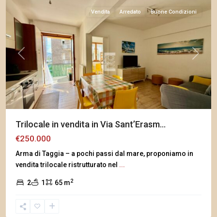
Vendita
Arredato
Buone Condizioni
Previous
Next
Trilocale in vendita in Via Sant’Erasm...
€250.000
Arma di Taggia – a pochi passi dal mare, proponiamo in
vendita trilocale ristrutturato nel
...
2
2
1
65 m
Arma
di