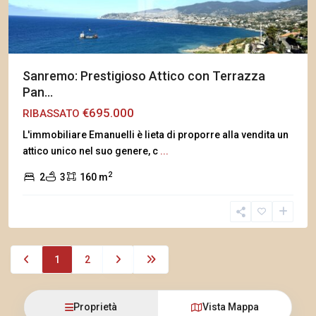
Sanremo: Prestigioso Attico con Terrazza
Pan...
€695.000
RIBASSATO
L'immobiliare Emanuelli è lieta di proporre alla vendita un
attico unico nel suo genere, c
...
2
2
3
160 m
1
2
Proprietà
Vista Mappa