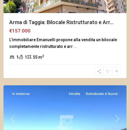
Arma di Taggia: Bilocale Ristrutturato e Arr...
€157.000
L'immobiliare Emanuelli propone alla vendita un bilocale
completamente ristrutturato e arr
...
2
1
1
55 m
Sanremo
In evidenza
Vendita
Ristrutturato A Nuovo
Previous
Next