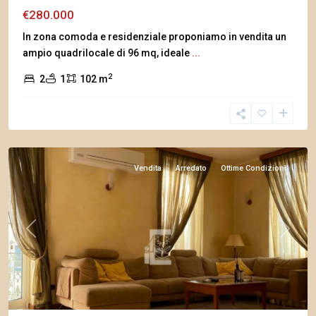
€280.000
In zona comoda e residenziale proponiamo in vendita un
ampio quadrilocale di 96 mq, ideale
...
2
2
1
102 m
Vendita
Arredato
Ottime Condizioni
Previous
Next