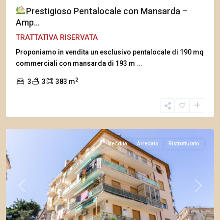
Prestigioso Pentalocale con Mansarda –
Amp...
TRATTATIVA RISERVATA
Proponiamo in vendita un esclusivo pentalocale di 190 mq
commerciali con mansarda di 193 m
...
2
3
3
383 m
Arma
di
Taggia
Vendita
Arredato
Ristrutturato
Previous
Next