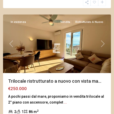
Bussana
In evidenza
Vendita
Ristrutturato A Nuovo
Previous
Next
Trilocale ristrutturato a nuovo con vista ma...
€250.000
A pochi passi dal mare, proponiamo in vendita trilocale al
2° piano con ascensore, complet
...
2
2
1
86 m